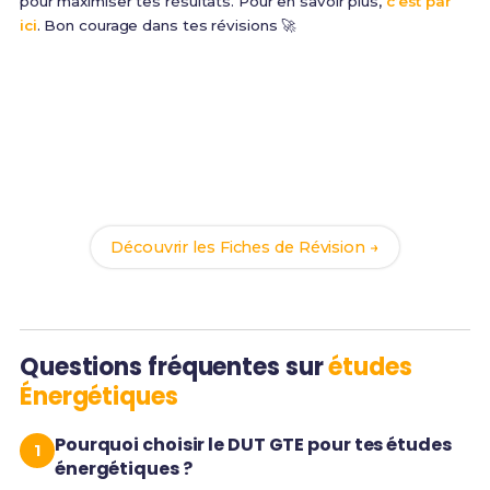
pour maximiser tes résultats. Pour en savoir plus,
c’est par
ici
. Bon courage dans tes révisions 🚀
Prêt(e) à réussir ton examen ?
Révise efficacement avec nos
169 Fiches de
Révision
pour le BUT MTEE et maximise tes chances
de réussite !
Découvrir les Fiches de Révision →
Questions fréquentes sur
études
Énergétiques
Pourquoi choisir le DUT GTE pour tes études
énergétiques ?