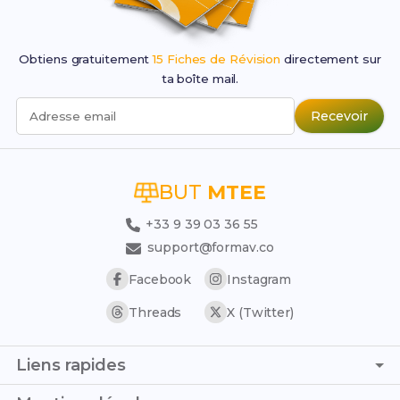
Obtiens gratuitement
15 Fiches de Révision
directement sur
ta boîte mail.
Recevoir
Adresse email
BUT
MTEE
+33 9 39 03 36 55
support@formav.co
Facebook
Instagram
Threads
X (Twitter)
Liens rapides
Page d'accueil