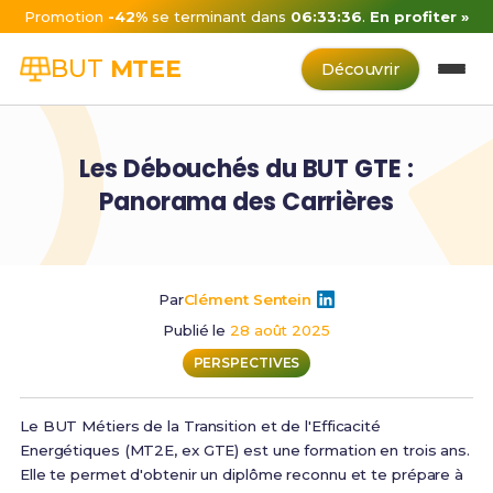
Promotion
-42%
se terminant dans
06:33:36
.
En profiter »
BUT
MTEE
Découvrir
Les Débouchés du BUT GTE :
Panorama des Carrières
Par
Clément Sentein
Publié le
28 août 2025
PERSPECTIVES
Le BUT Métiers de la Transition et de l'Efficacité
Energétiques (MT2E, ex GTE) est une formation en trois ans.
Elle te permet d'obtenir un diplôme reconnu et te prépare à