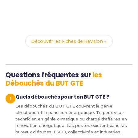
Prêt(e) à réussir ton examen ?
Révise efficacement avec nos
169 Fiches de
Révision
pour le BUT MTEE et maximise tes chances
de réussite !
Découvrir les Fiches de Révision →
Questions fréquentes sur
les
Débouchés du BUT GTE
Quels débouchés pour ton BUT GTE ?
Les débouchés du BUT GTE couvrent le génie
climatique et la transition énergétique. Tu peux viser
technicien en génie climatique ou chargé d'affaires en
rénovation énergétique. Les postes existent dans les
bureaux d'études, ESCO, collectivités et industries.